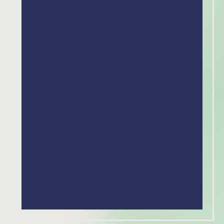
Rauchgasse 5/1
1120 Wien
U4 und U6 Längenfeldgasse
nur 10 Gehminuten entfernt.
T: +43 650/99 47 334
M: office@evabrux.at