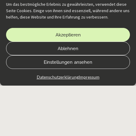
Um das bestmögliche Erlebnis zu gewährleisten, verwendet diese
Seite Cookies. Einige von ihnen sind essenziell, während andere uns
helfen, diese Website und Ihre Erfahrung zu verbessern.
evabrux e.U.
Akzeptieren
WERBEAGENTUR
Ablehnen
Einstellungen ansehen
Rauchgasse 5 |1120 Wien
+43 650/99 47 334
Datenschutzerklärung
Impressum
office@evabrux.at
Impressum
Datenschutzerklärung